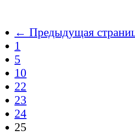
← Предыдущая страни
1
5
10
22
23
24
25