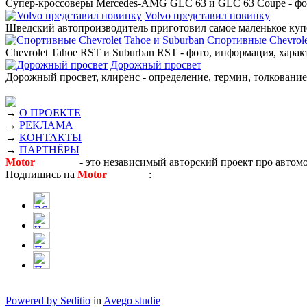
Супер-кроссоверы Mercedes-AMG GLC 63 и GLC 63 Coupe - фото
Volvo представил новинку
Шведский автопроизводитель приготовил самое маленькое купе
Спортивные Chevrole
Chevrolet Tahoe RST и Suburban RST - фото, информация, харак
Дорожный просвет
Дорожный просвет, клиренс - определение, термин, толкование,
→
О ПРОЕКТЕ
→
РЕКЛАМА
→
КОНТАКТЫ
→
ПАРТНЁРЫ
Motor
Новости
- это независимый авторский проект про автом
Подпишись на
Motor
Новости
:
Powered by Seditio
in
Avego studie