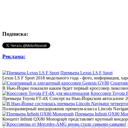
Подписка:
Реклама:
Премьера Lexus LS F Sport
Lexus LS F Sport 2018 модельного года - фото, информация, ха
Спортив
В Нью-Йорке показали каким будет первый кроссовер люксовой
Кроссовер Toyota 
Премьера Toyota FT-4X Concept на Нью-Йоркском автосалоне 20
Полноразмерный внедорожник премиум-класса Lincoln Navigato
Премьера Infiniti QX80 Mo
Концепт Infiniti QX80 Monograph представляет крупный внедор