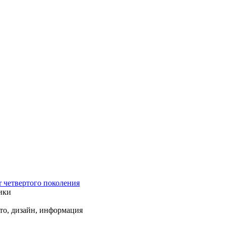
r четвертого поколения
ики
ото, дизайн, информация