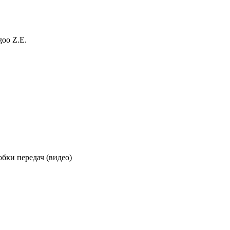
oo Z.E.
бки передач (видео)